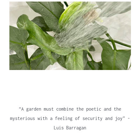
TAXONOMIE-LES 1
22 februari 2021
TE WEINIG OF TEVEEL WATER..
11 februari 2021
“A garden must combine the poetic and the
mysterious with a feeling of security and joy” -
Luis Barragan