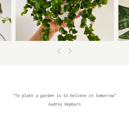
AESCHYNANTHUS RADICANS,
RASTA
Lippenstiftplant
“To plant a garden is to believe in tomorrow”
Audrey Hepburn